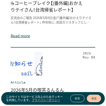
☕コーヒーブレイク【(番外編)おかえ
りテイさん！台湾帰省レポート】
交流会のご報告 2026年5月8日(金)「(番外編)おかえりテイさ
ん！台湾帰省レポート」 昨年秋に、世話カツスタッフとして
加わった、台湾出身のスタッフ・
Read more
2026
May 08
Article
2026年5月の喫茶るんるん
このサイトではサービス向上のためクッキー
交流会のご報告 2026年5月1日(金)「Sailの思い出、体験談を
拒否
承諾
を利用しています。
プライバシーポリシー
大募集！」 お出かけ日和が続くゴールデンウィーク直前の、