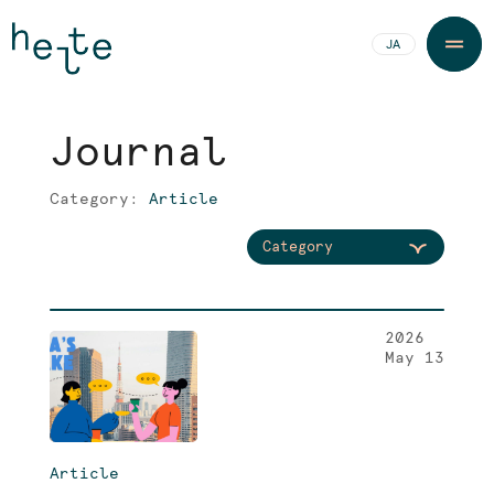
JA
EN
J
o
u
r
n
a
l
J
o
u
r
n
a
l
Category:
Article
Category
2026
May 13
Article